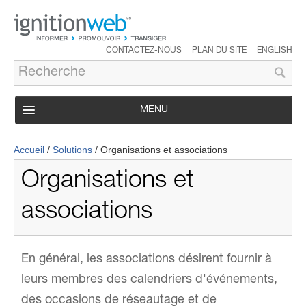
CONTACTEZ-NOUS
PLAN DU SITE
ENGLISH
MENU
PRODUIT
Accueil
/
Solutions
/
Organisations et associations
SERVICES
Organisations et
SOUTIEN
associations
SOLUTIONS
ÉTUDES DE CAS
En général, les associations désirent fournir à
ENTREPRISE
leurs membres des calendriers d'événements,
des occasions de réseautage et de