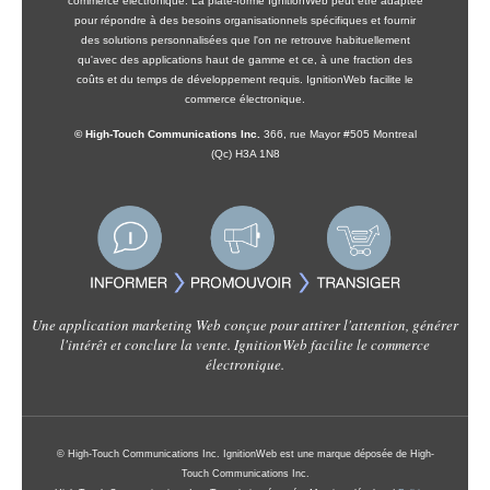
commerce électronique. La plate-forme IgnitionWeb peut être adaptée
pour répondre à des besoins organisationnels spécifiques et fournir
des solutions personnalisées que l'on ne retrouve habituellement
qu'avec des applications haut de gamme et ce, à une fraction des
coûts et du temps de développement requis. IgnitionWeb facilite le
commerce électronique.
© High-Touch Communications Inc.
366, rue Mayor #505 Montreal
(Qc) H3A 1N8
Une application marketing Web conçue pour attirer l'attention, générer
l'intérêt et conclure la vente. IgnitionWeb facilite le commerce
électronique.
© High-Touch Communications Inc. IgnitionWeb est une marque déposée de High-
Touch Communications Inc.