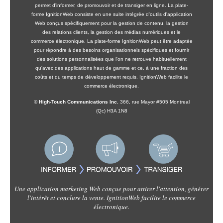
permet d'informer, de promouvoir et de transiger en ligne. La plate-
forme IgnitionWeb consiste en une suite intégrée d'outils d'application
Web conçus spécifiquement pour la gestion de contenu, la gestion
des relations clients, la gestion des médias numériques et le
commerce électronique. La plate-forme IgnitionWeb peut être adaptée
pour répondre à des besoins organisationnels spécifiques et fournir
des solutions personnalisées que l'on ne retrouve habituellement
qu'avec des applications haut de gamme et ce, à une fraction des
coûts et du temps de développement requis. IgnitionWeb facilite le
commerce électronique.
© High-Touch Communications Inc.
366, rue Mayor #505 Montreal
(Qc) H3A 1N8
Une application marketing Web conçue pour attirer l'attention, générer
l'intérêt et conclure la vente. IgnitionWeb facilite le commerce
électronique.