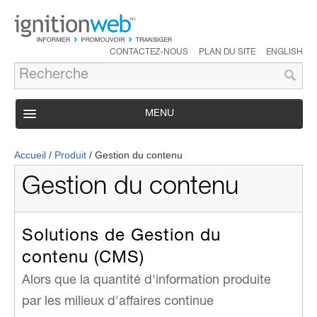
CONTACTEZ-NOUS
PLAN DU SITE
ENGLISH
MENU
PRODUIT
Accueil
/
Produit
/
Gestion du contenu
SERVICES
Gestion du contenu
SOUTIEN
SOLUTIONS
Solutions de Gestion du
ÉTUDES DE CAS
contenu (CMS)
ENTREPRISE
Alors que la quantité d'information produite
par les milieux d'affaires continue