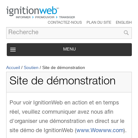
CONTACTEZ-NOUS
PLAN DU SITE
ENGLISH
MENU
PRODUIT
Accueil
/
Soutien
/
Site de démonstration
SERVICES
Site de démonstration
SOUTIEN
SOLUTIONS
Pour voir IgnitionWeb en action et en temps
ÉTUDES DE CAS
réel, veuillez communiquer avez nous afin
ENTREPRISE
d'organiser une démonstration en direct sur le
site démo de IgnitionWeb (
www.Wowww.com
).