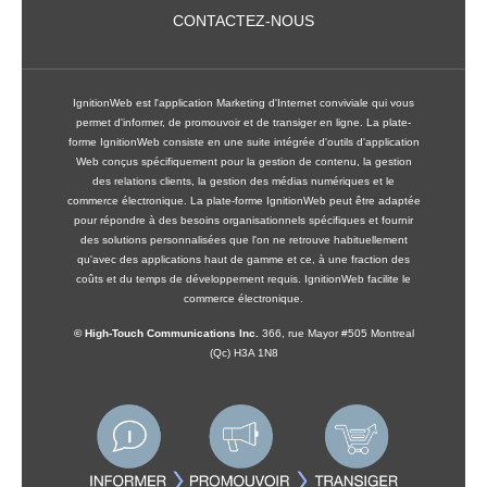
CONTACTEZ-NOUS
IgnitionWeb est l'application Marketing d'Internet conviviale qui vous
permet d'informer, de promouvoir et de transiger en ligne. La plate-
forme IgnitionWeb consiste en une suite intégrée d'outils d'application
Web conçus spécifiquement pour la gestion de contenu, la gestion
des relations clients, la gestion des médias numériques et le
commerce électronique. La plate-forme IgnitionWeb peut être adaptée
pour répondre à des besoins organisationnels spécifiques et fournir
des solutions personnalisées que l'on ne retrouve habituellement
qu'avec des applications haut de gamme et ce, à une fraction des
coûts et du temps de développement requis. IgnitionWeb facilite le
commerce électronique.
© High-Touch Communications Inc.
366, rue Mayor #505 Montreal
(Qc) H3A 1N8